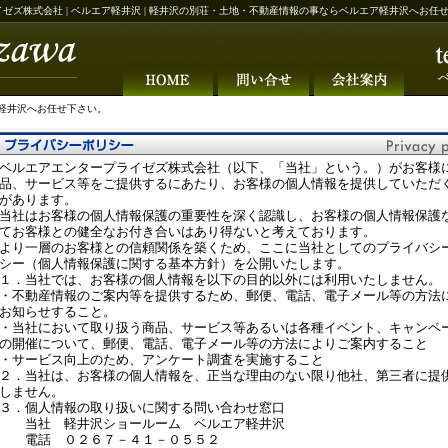
イゼズ株式会社 | ベルエア軽井沢 | 軽井沢の別荘・土地・不動産情報の事ならベルエア軽井沢へお任
軽井沢へお任せ下さい。
ベルエアエンタープライゼズ株式会社（以下、「当社」という。）がお客様
品、サービス等をご提供するにあたり、お客様の個人情報を提供していただ
があります。
当社はお客様の個人情報保護の重要性を深く認識し、お客様の個人情報保護
てお客様との健全なお付き合いはあり得ないと考えております。
より一層のお客様との信頼関係を築くため、ここに当社としてのプライバシ
シー（個人情報保護に関する基本方針）を公開いたします。
１．当社では、お客様の個人情報を以下の目的以外には利用いたしません。
・不動産情報のご案内等を提供するため、郵便、電話、電子メール等の方法
お知らせすること。
・当社において取り扱う商品、サービス等あるいは各種イベント、キャンペ
の開催について、郵便、電話、電子メール等の方法によりご案内すること
・サービス向上のため、アンケート調査を実施すること
２．当社は、お客様の個人情報を、正当な理由のない限り他社、第三者に提
しません。
３．個人情報の取り扱いに関する問い合わせ窓口
当社 軽井沢ショールーム ベルエア軽井沢
電話 ０２６７－４１－０５５２