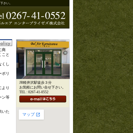
せ下さい。
に商
くこと
なくし
ーポリ
JR軽井沢駅徒歩３分
お気軽にお問い合せ下さい。
により
TEL : 0267-41-0552
ーン等
供いた